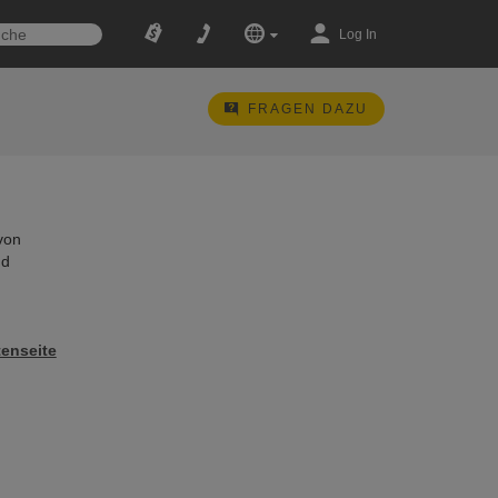
Log In
FRAGEN DAZU
von
nd
tenseite