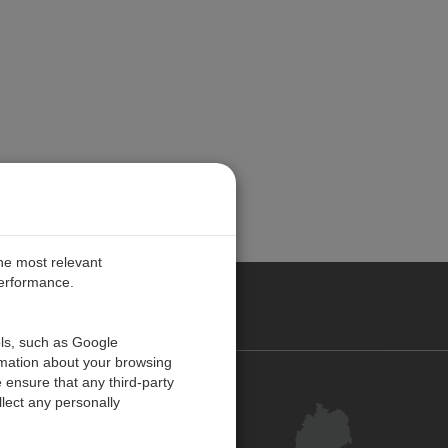
the most relevant
performance.
ANY
ols, such as Google
rmation about your browsing
 ensure that any third-party
Kontakt
lect any personally
Kundenzentrum