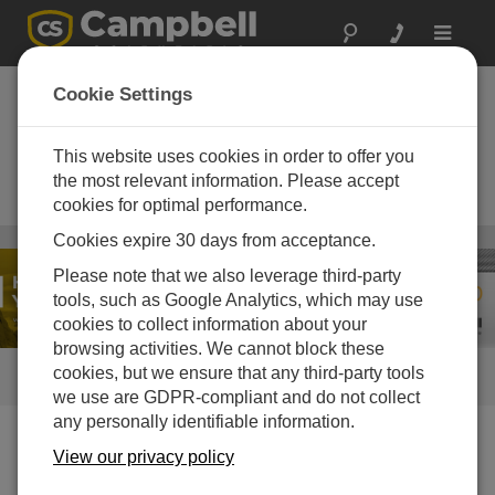
Toggle
navigat
HygroVue 10 +
Cookie Settings
Aspen 10 Solutions
This website uses cookies in order to offer you
Next-gen IoT solutions for accurate
humidity and air temperature
the most relevant information. Please accept
monitoring
cookies for optimal performance.
Wetter
Cookies expire 30 days from acceptance.
/ HygroVue 10 + Aspen 10 Solutions
Please note that we also leverage third-party
tools, such as Google Analytics, which may use
cookies to collect information about your
browsing activities. We cannot block these
cookies, but we ensure that any third-party tools
SCHNELLER ZUGRIFF
we use are GDPR-compliant and do not collect
any personally identifiable information.
Was wir tun
View our privacy policy
Der HygroVue™10 ist ein moderner digitaler Sensor,