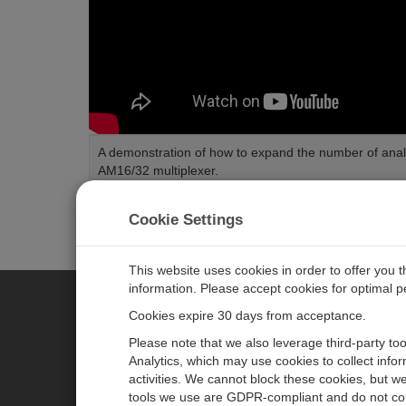
A demonstration of how to expand the number of analo
AM16/32 multiplexer.
Length:
7:18
Tags:
Dataloggers
Cookie Settings
This website uses cookies in order to offer you 
information. Please accept cookies for optimal 
Cookies expire 30 days from acceptance.
CAMPBELL SCIENTIFIC GERM
Please note that we also leverage third-party to
Analytics, which may use cookies to collect info
activities. We cannot block these cookies, but we
Home
Pressemitteilungen
tools we use are GDPR-compliant and do not col