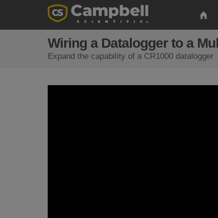
Wiring a Datalogger to a Mul
Expand the capability of a CR1000 datalogger