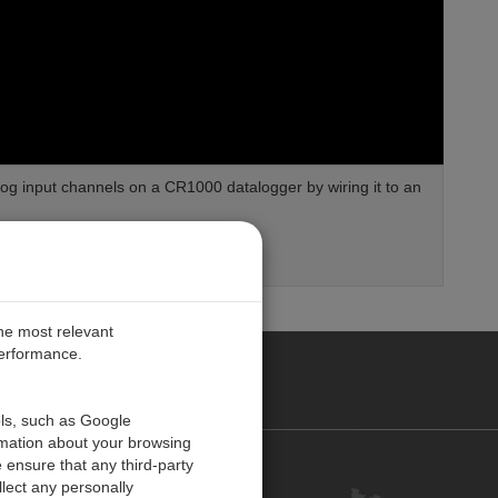
g input channels on a CR1000 datalogger by wiring it to an
the most relevant
performance.
ANY
ols, such as Google
rmation about your browsing
 ensure that any third-party
Kontakt
lect any personally