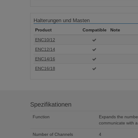
Halterungen und Masten
Product
Compatible
Note
ENC10/12
ENC12/14
ENC14/16
ENC16/18
Spezifikationen
Function
Expands the number 
communicate with a 
Number of Channels
4