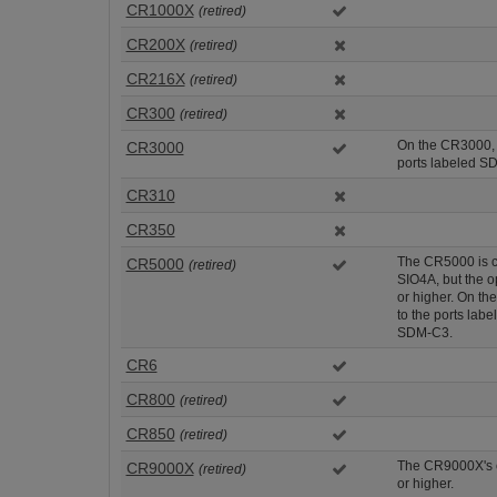
CR1000X
(retired)
CR200X
(retired)
CR216X
(retired)
CR300
(retired)
On the CR3000, 
CR3000
ports labeled 
CR310
CR350
The CR5000 is c
CR5000
(retired)
SIO4A, but the 
or higher. On t
to the ports la
SDM-C3.
CR6
CR800
(retired)
CR850
(retired)
The CR9000X's o
CR9000X
(retired)
or higher.