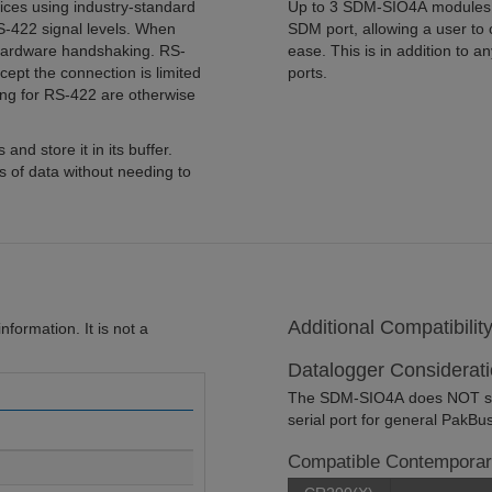
ces using industry-standard
Up to 3 SDM-SIO4A modules c
S-422 signal levels. When
SDM port, allowing a user to c
hardware handshaking. RS-
ease. This is in addition to a
ept the connection is limited
ports.
ng for RS-422 are otherwise
nd store it in its buffer.
 of data without needing to
Additional Compatibilit
formation. It is not a
Datalogger Considerat
The SDM-SIO4A does NOT supp
serial port for general PakB
Compatible Contemporar