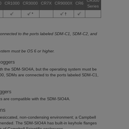
CR300
0
CR1000
CR3000
CR7X
CR9000X
CR6
Series
*
†
onnected to the ports labeled SDM-C1, SDM-C2, and
stem must be OS 6 or higher.
loggers
th the SDM-SIO4A, but the operating system must be
00, SDMs are connected to the ports labeled SDM-C1,
ggers
rs are compatible with the SDM-SIO4A.
ons
esiccated, non-condensing environment; a Campbell
mmended. The SDM-SIO4A has built-in keyhole flanges
s of Campbell Scientific enclosures.