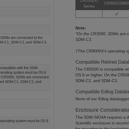
CR200(X)
CR800/CR85
Series
Note:
*On the CR3000, SDMs are c
SDMs are connected to the
SDM-C3.
SDM-C1, SDM-C2, and SDM-C3.
†The CR9000X's operating sy
Compatible Retired Data
ompatible with the SDM-
The CR5000 is compatible wi
operating system must be OS 6
OS 6 or higher. On the CR50
he CR5000, SDMs are connected
SDM-C2, and SDM-C3.
beled SDM-C1, SDM-C2, and
Compatible Edlog Datalo
None of our Edlog datalogge
Enclosure Considerati
The SDM-SIO4A requires a d
perating system must be OS 6
Scientific enclosure is reco
for mounting to the backplate